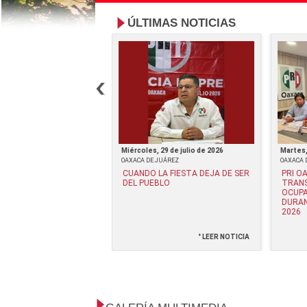
ÚLTIMAS NOTICIAS
e julio de 2026
Miércoles, 29 de julio de 2026
Martes,
JUÁREZ
OAXACA DE JUÁREZ
OAXACA 
Z VELA RESPALDA: "LA
CUANDO LA FIESTA DEJA DE SER
PRI O
DAD ES PARA EL
DEL PUEBLO
TRANS
LA OPACIDAD ES PARA
OCUPA
"*
DURAN
2026
° LEER NOTICIA
° LEER NOTICIA