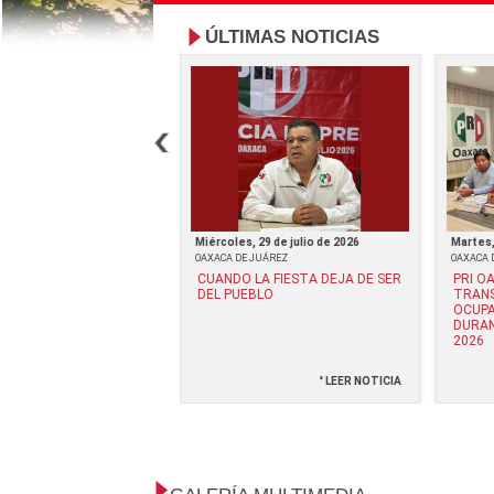
ÚLTIMAS NOTICIAS
e julio de 2026
Miércoles, 29 de julio de 2026
Martes,
JUÁREZ
OAXACA DE JUÁREZ
OAXACA 
Z VELA RESPALDA: "LA
CUANDO LA FIESTA DEJA DE SER
PRI O
DAD ES PARA EL
DEL PUEBLO
TRANS
LA OPACIDAD ES PARA
OCUPA
"*
DURAN
2026
° LEER NOTICIA
° LEER NOTICIA