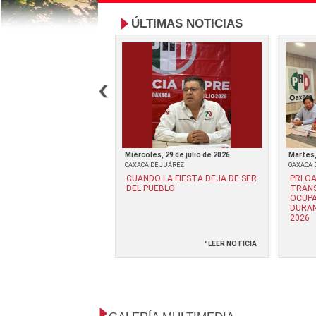
ÚLTIMAS NOTICIAS
e julio de 2026
Miércoles, 29 de julio de 2026
Martes,
JUÁREZ
OAXACA DE JUÁREZ
OAXACA 
Z VELA RESPALDA: "LA
CUANDO LA FIESTA DEJA DE SER
PRI O
DAD ES PARA EL
DEL PUEBLO
TRANS
LA OPACIDAD ES PARA
OCUPA
"*
DURAN
2026
° LEER NOTICIA
° LEER NOTICIA