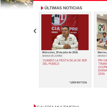
ÚLTIMAS NOTICIAS
e julio de 2026
Miércoles, 29 de julio de 2026
Martes,
JUÁREZ
OAXACA DE JUÁREZ
OAXACA 
Z VELA RESPALDA: "LA
CUANDO LA FIESTA DEJA DE SER
PRI O
DAD ES PARA EL
DEL PUEBLO
TRANS
LA OPACIDAD ES PARA
OCUPA
"*
DURAN
2026
° LEER NOTICIA
° LEER NOTICIA